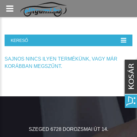
KERESŐ
SAJNOS NINCS ILYEN TERMÉKÜNK, VAGY MÁR
KORÁBBAN MEGSZŰNT.
SZEGED 6728 DOROZSMAI ÚT 14.