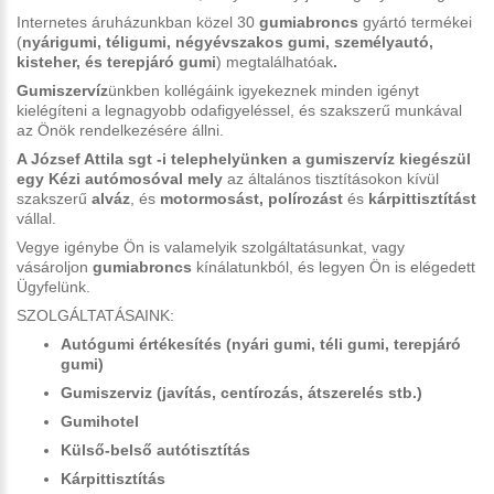
Internetes áruházunkban közel 30
gumiabroncs
gyártó termékei
(
nyárigumi, téligumi, négyévszakos gumi, személyautó,
kisteher, és terepjáró gumi
) megtalálhatóak
.
Gumiszervíz
ünkben kollégáink igyekeznek minden igényt
kielégíteni a legnagyobb odafigyeléssel, és szakszerű munkával
az Önök rendelkezésére állni.
A József Attila sgt -i telephelyünken a gumiszervíz kiegészül
egy Kézi autómosóval mely
az általános tisztításokon kívül
szakszerű
alváz
, és
motormosást,
polírozást
és
kárpittisztítást
vállal.
Vegye igénybe Ön is valamelyik szolgáltatásunkat, vagy
vásároljon
gumiabroncs
kínálatunkból, és legyen Ön is elégedett
Ügyfelünk.
SZOLGÁLTATÁSAINK:
Autógumi értékesítés (nyári gumi, téli gumi, terepjáró
gumi)
Gumiszerviz (javítás, centírozás, átszerelés stb.)
Gumihotel
Külső-belső autótisztítás
Kárpittisztítás