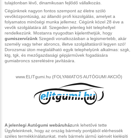
tulajdonban lévő, dinamikusan fejlődő vállalkozás.
Cégünknek nagyon fontos szempont az életre szóló
vevőközpontúság, az állandó profi kiszolgálás, amelyet a
folyamatos minőségi munka jellemez. Cégünk közel 28 éve a
vevők szolgálatára áll. Szegeden jelenleg két telephellyel
rendelkezünk. Mostanra nyugodtan kijelenthetjük, hogy
gumiszervízünk
Szegedi vonatkozásban a legismertebb, akár
személy vagy teher abroncs, illetve szolgáltatásról legyen szó!
Dorozsmai úton megtalálható egyik telephelyünk alkalmas: szgk,
ktg, tgk, és mezőgazdasági gépjárművek fogadására
gumiabroncs szerelésére javítására.
www.ELITgumi.hu (FOLYAMATOS AUTÓGUMI AKCIÓ)
A jelenlegi Autógumi webáruház
unk lehetővé tette
Ügyfeleinknek, hogy az ország bármely pontjából elérhessék
széles termékkínálatunkat, mely bármely jármű igényét kielégíti