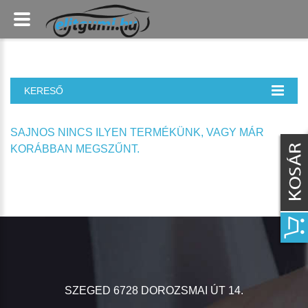
KERESŐ
SAJNOS NINCS ILYEN TERMÉKÜNK, VAGY MÁR
KORÁBBAN MEGSZŰNT.
SZEGED 6728 DOROZSMAI ÚT 14.