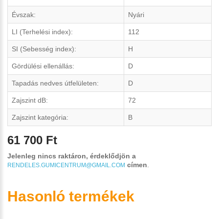
Évszak:
Nyári
LI (Terhelési index):
112
SI (Sebesség index):
H
Gördülési ellenállás:
D
Tapadás nedves útfelületen:
D
Zajszint dB:
72
Zajszint kategória:
B
61 700 Ft
Jelenleg nincs raktáron, érdeklődjön a
címen
.
RENDELES.GUMICENTRUM@GMAIL.COM
Hasonló termékek