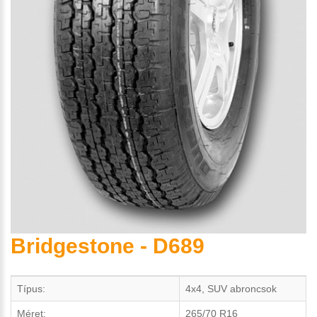
Bridgestone - D689
Típus:
4x4, SUV abroncsok
Méret:
265/70 R16