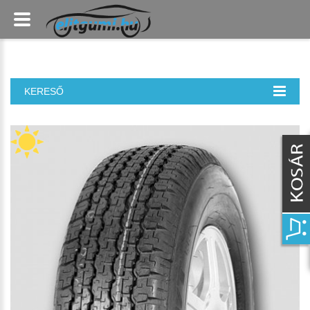
KERESŐ