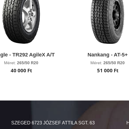
ngle - TR292 AgileX A/T
Nankang - AT-5+
Méret:
265/50 R20
Méret:
265/50 R20
40 000 Ft
51 000 Ft
SZEGED 6723 JÓZSEF ATTILA SGT. 63