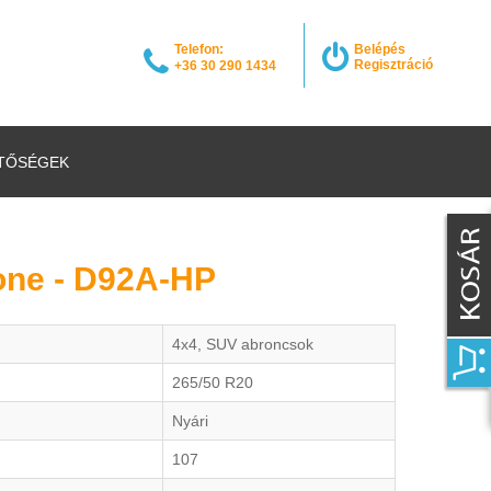
Telefon:
Belépés
Regisztráció
+36 30 290 1434
TŐSÉGEK
one - D92A-HP
4x4, SUV abroncsok
265/50 R20
Nyári
107