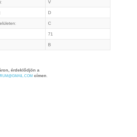
):
V
:
D
elületen:
C
71
B
áron, érdeklődjön a
címen
.
TRUM@GMAIL.COM