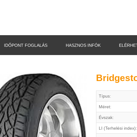
IDŐPONT FOGLALÁS
HASZNOS INFÓK
ELÉRHE
Bridgest
Típus:
Méret:
Évszak:
LI (Terhelési index):