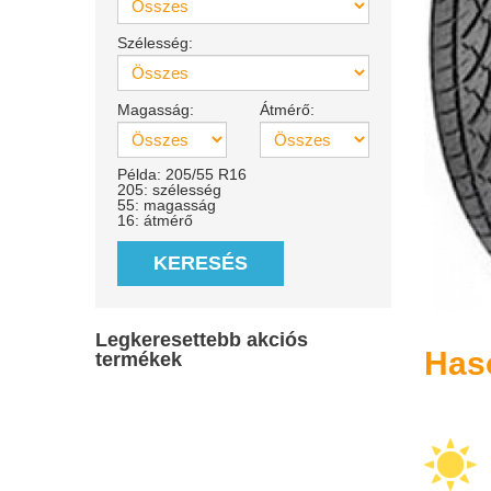
Szélesség:
Magasság:
Átmérő:
Példa: 205/55 R16
205: szélesség
55: magasság
16: átmérő
KERESÉS
Legkeresettebb akciós
Has
termékek