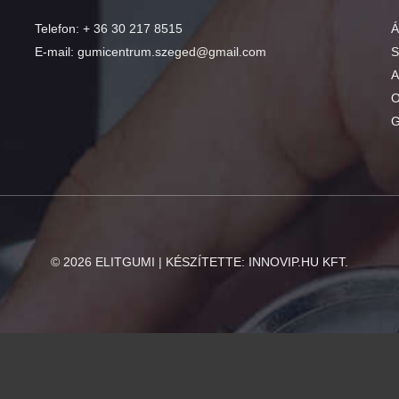
Telefon:
+ 36 30 217 8515
Á
E-mail:
gumicentrum.szeged@gmail.com
S
A
O
G
©
2026
ELITGUMI | KÉSZÍTETTE:
INNOVIP.HU KFT.