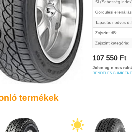
SI (Sebesség index
Gördülési ellenállás
Tapadás nedves útf
Zajszint dB:
Zajszint kategória:
107 550 Ft
Jelenleg nincs rakt
RENDELES.GUMICEN
onló termékek