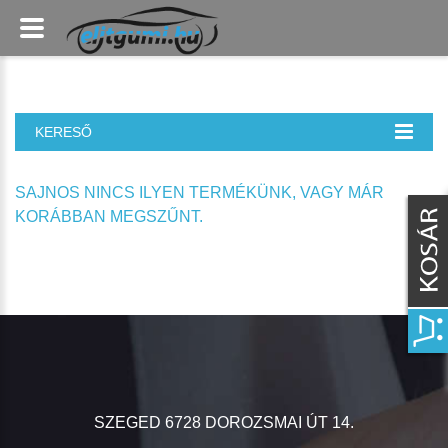
KERESŐ
SAJNOS NINCS ILYEN TERMÉKÜNK, VAGY MÁR
KORÁBBAN MEGSZŰNT.
SZEGED 6728 DOROZSMAI ÚT 14.