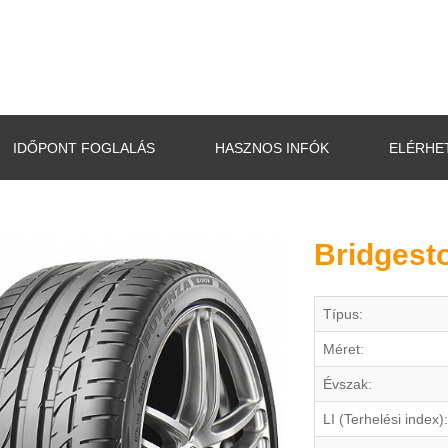
IDŐPONT FOGLALÁS
HASZNOS INFÓK
ELÉRHE
Bridgest
Típus:
Méret:
Évszak:
LI (Terhelési index):