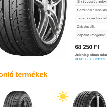
SI (Sebesség index
Gördülési ellenállás
Tapadás nedves útf
Zajszint dB:
Zajszint kategória:
68 250 Ft
Jelenleg nincs rakt
RENDELES.GUMICEN
onló termékek