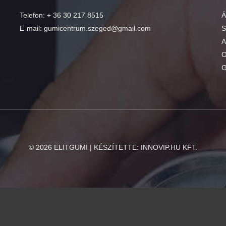
Telefon:
+ 36 30 217 8515
Á
E-mail:
gumicentrum.szeged@gmail.com
S
A
O
G
©
2026
ELITGUMI | KÉSZÍTETTE:
INNOVIP.HU KFT.