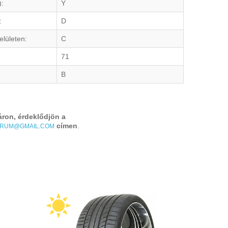
):
Y
:
D
elületen:
C
71
B
áron, érdeklődjön a
címen
.
TRUM@GMAIL.COM