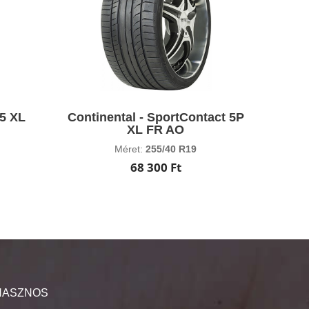
 5 XL
Continental - SportContact 5P
XL FR AO
Méret:
255/40 R19
68 300 Ft
HASZNOS