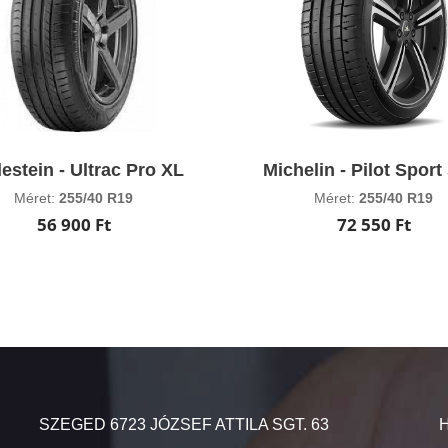
estein - Ultrac Pro XL
Michelin - Pilot Sport
Méret:
255/40 R19
Méret:
255/40 R19
56 900 Ft
72 550 Ft
SZEGED 6723 JÓZSEF ATTILA SGT. 63