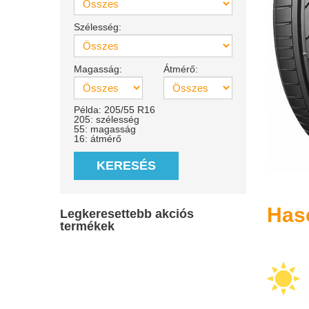
Szélesség:
Magasság:
Átmérő:
Példa: 205/55 R16
205: szélesség
55: magasság
16: átmérő
KERESÉS
Has
Legkeresettebb akciós
termékek