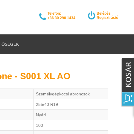
Telefon:
Belépés
Regisztráció
+36 30 290 1434
TŐSÉGEK
one - S001 XL AO
Személygépkocsi abroncsok
255/40 R19
Nyári
100