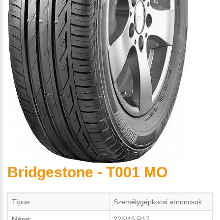
Bridgestone - T001 MO
Típus:
Személygépkocsi abroncsok
Méret:
225/45 R17