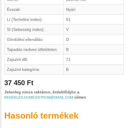
Évszak:
Nyári
LI (Terhelési index):
91
SI (Sebesség index):
V
Gördülési ellenállás:
D
Tapadás nedves útfelületen:
B
Zajszint dB:
71
Zajszint kategória:
B
37 450 Ft
Jelenleg nincs raktáron, érdeklődjön a
címen
.
RENDELES.GUMICENTRUM@GMAIL.COM
Hasonló termékek