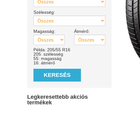
Szélesség:
Magasság:
Átmérő:
Példa: 205/55 R16
205: szélesség
55: magasság
16: átmérő
KERESÉS
Legkeresettebb akciós
termékek