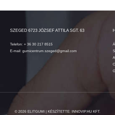
SZEGED 6723 JÓZSEF ATTILA SGT. 63
Telefon:
+ 36 30 217 8515
Á
E-mail:
gumicentrum.szeged@gmail.com
S
A
O
G
©
2026
ELITGUMI | KÉSZÍTETTE:
INNOVIP.HU KFT.