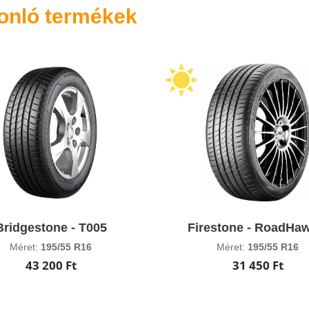
onló termékek
Bridgestone - T005
Firestone - RoadHa
Méret:
195/55 R16
Méret:
195/55 R16
43 200 Ft
31 450 Ft