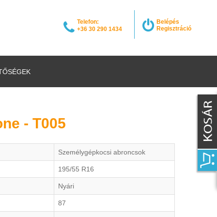
Telefon:
Belépés
Regisztráció
+36 30 290 1434
TŐSÉGEK
one - T005
Személygépkocsi abroncsok
195/55 R16
Nyári
87