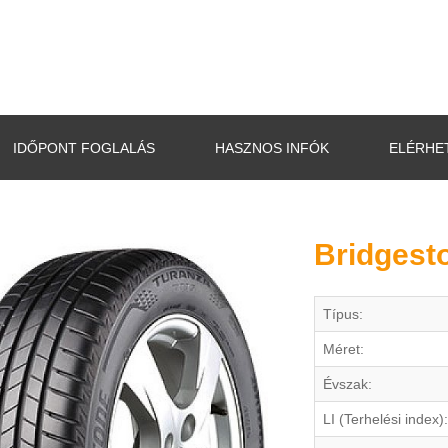
IDŐPONT FOGLALÁS
HASZNOS INFÓK
ELÉRHE
Bridgest
Típus:
Méret:
Évszak:
LI (Terhelési index):