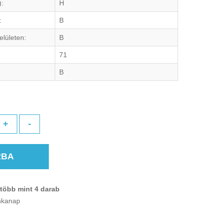
):
H
:
B
elületen:
B
71
B
+
-
RBA
több mint 4 darab
unkanap