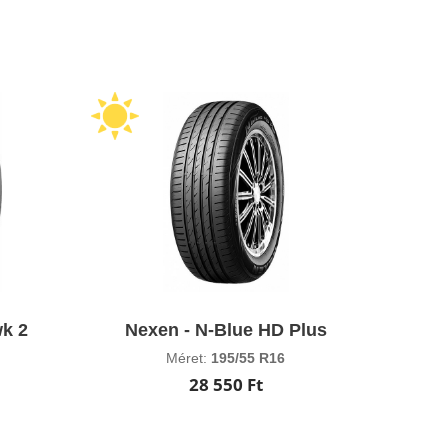
wk 2
Nexen - N-Blue HD Plus
Méret:
195/55 R16
28 550 Ft