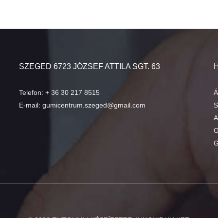
SZEGED 6723 JÓZSEF ATTILA SGT. 63
Telefon:
+ 36 30 217 8515
Á
E-mail:
gumicentrum.szeged@gmail.com
S
A
O
G