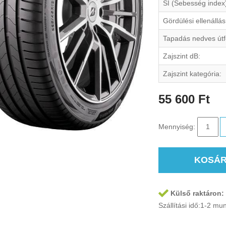
SI (Sebesség index
Gördülési ellenállás
Tapadás nedves útf
Zajszint dB:
Zajszint kategória:
55 600 Ft
Mennyiség:
KOSÁ
Külső raktáron:
Szállítási idő:1-2 m