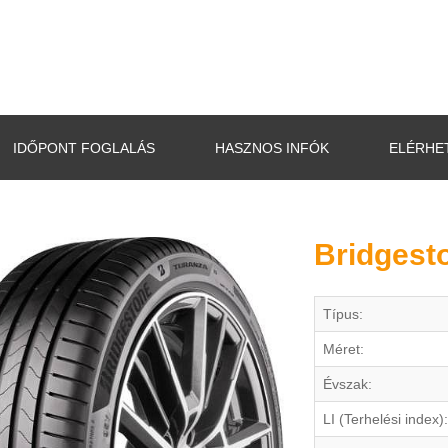
IDŐPONT FOGLALÁS
HASZNOS INFÓK
ELÉRHE
Bridgesto
Típus:
Méret:
Évszak:
LI (Terhelési index):