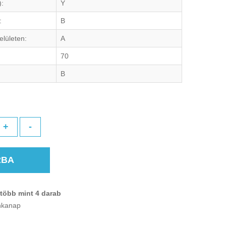
):
Y
:
B
elületen:
A
70
B
+
-
RBA
több mint 4 darab
unkanap