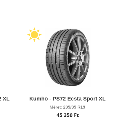
2 XL
Kumho - PS72 Ecsta Sport XL
Méret:
235/35 R19
45 350 Ft