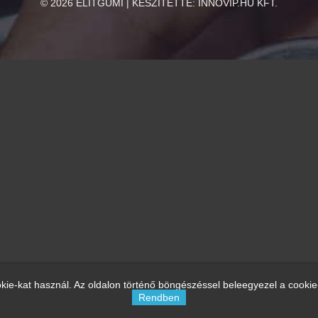
©
2026
ELITGUMI | KÉSZÍTETTE:
INNOVIP.HU KFT.
kie-kat használ. Az oldalon történő böngészéssel beleegyezel a cookie
Rendben