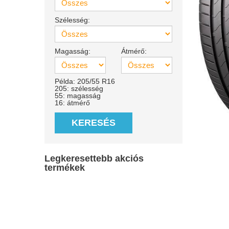
Szélesség:
Magasság:
Átmérő:
Példa: 205/55 R16
205: szélesség
55: magasság
16: átmérő
KERESÉS
Legkeresettebb akciós
termékek