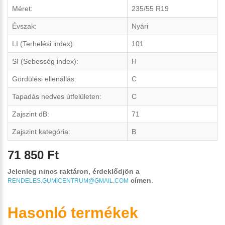
Méret:
235/55 R19
Évszak:
Nyári
LI (Terhelési index):
101
SI (Sebesség index):
H
Gördülési ellenállás:
C
Tapadás nedves útfelületen:
C
Zajszint dB:
71
Zajszint kategória:
B
71 850 Ft
Jelenleg nincs raktáron, érdeklődjön a
címen
.
RENDELES.GUMICENTRUM@GMAIL.COM
Hasonló termékek