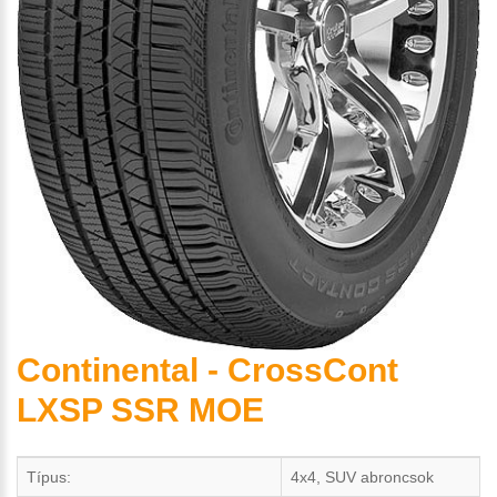
Continental - CrossCont
LXSP SSR MOE
Típus:
4x4, SUV abroncsok