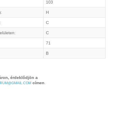
103
):
H
:
C
elületen:
C
71
B
áron, érdeklődjön a
címen
.
TRUM@GMAIL.COM