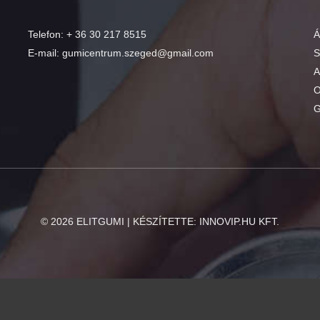
Telefon:
+ 36 30 217 8515
Á
E-mail:
gumicentrum.szeged@gmail.com
S
A
O
G
©
2026
ELITGUMI | KÉSZÍTETTE:
INNOVIP.HU KFT.