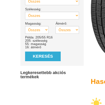
Szélesség:
Magasság:
Átmérő:
Példa: 205/55 R16
205: szélesség
55: magasság
16: átmérő
KERESÉS
Legkeresettebb akciós
termékek
Has