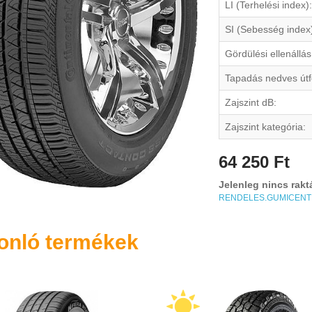
LI (Terhelési index):
SI (Sebesség index
Gördülési ellenállás
Tapadás nedves útf
Zajszint dB:
Zajszint kategória:
64 250 Ft
Jelenleg nincs rakt
RENDELES.GUMICEN
onló termékek