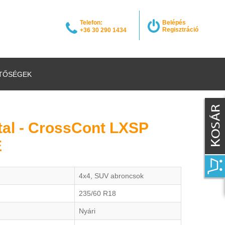
Telefon:
Belépés
Regisztráció
+36 30 290 1434
TŐSÉGEK
tal - CrossCont LXSP
E
4x4, SUV abroncsok
235/60 R18
Nyári