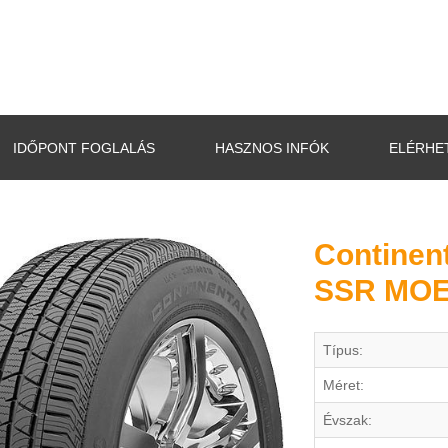
IDŐPONT FOGLALÁS
HASZNOS INFÓK
ELÉRHE
Continen
SSR MO
Típus:
Méret:
Évszak: