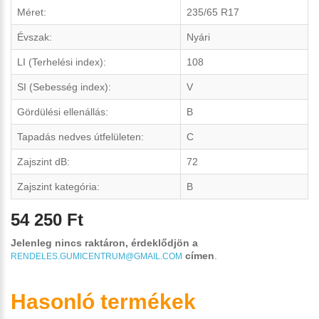
Méret:
235/65 R17
Évszak:
Nyári
LI (Terhelési index):
108
SI (Sebesség index):
V
Gördülési ellenállás:
B
Tapadás nedves útfelületen:
C
Zajszint dB:
72
Zajszint kategória:
B
54 250 Ft
Jelenleg nincs raktáron, érdeklődjön a
címen
.
RENDELES.GUMICENTRUM@GMAIL.COM
Hasonló termékek