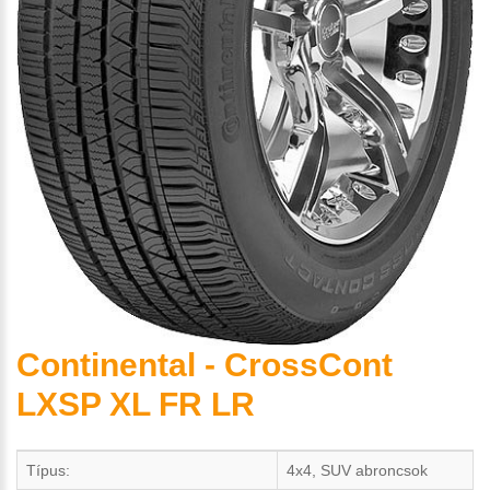
Continental - CrossCont
LXSP XL FR LR
Típus:
4x4, SUV abroncsok