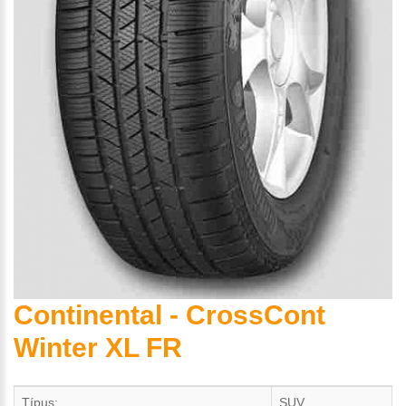
Continental - CrossCont
Winter XL FR
Típus:
SUV