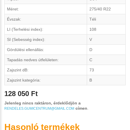
Méret:
275/40 R22
Évszak:
Téli
LI (Terhelési index):
108
SI (Sebesség index):
V
Gördülési ellenállás:
D
Tapadás nedves útfelületen:
C
Zajszint dB:
73
Zajszint kategória:
B
128 050 Ft
Jelenleg nincs raktáron, érdeklődjön a
címen
.
RENDELES.GUMICENTRUM@GMAIL.COM
Hasonló termékek