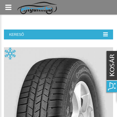
KERESŐ