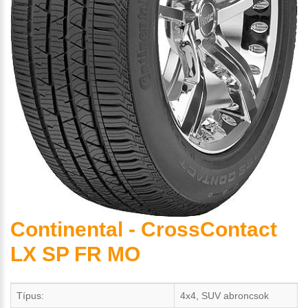
Continental - CrossContact
LX SP FR MO
Típus:
4x4, SUV abroncsok