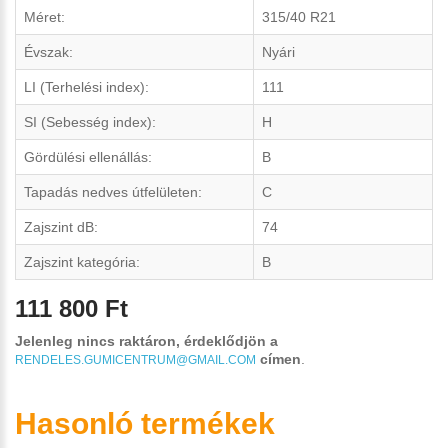
Méret:
315/40 R21
Évszak:
Nyári
LI (Terhelési index):
111
SI (Sebesség index):
H
Gördülési ellenállás:
B
Tapadás nedves útfelületen:
C
Zajszint dB:
74
Zajszint kategória:
B
111 800 Ft
Jelenleg nincs raktáron, érdeklődjön a
címen
.
RENDELES.GUMICENTRUM@GMAIL.COM
Hasonló termékek