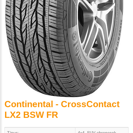
Continental - CrossContact
LX2 BSW FR
Típus:
4x4, SUV abroncsok