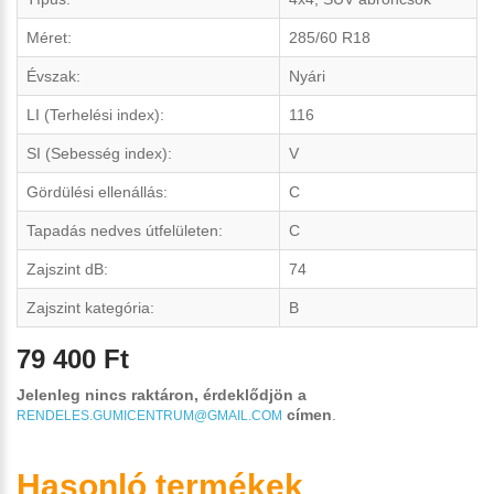
Méret:
285/60 R18
Évszak:
Nyári
LI (Terhelési index):
116
SI (Sebesség index):
V
Gördülési ellenállás:
C
Tapadás nedves útfelületen:
C
Zajszint dB:
74
Zajszint kategória:
B
79 400 Ft
Jelenleg nincs raktáron, érdeklődjön a
címen
.
RENDELES.GUMICENTRUM@GMAIL.COM
Hasonló termékek