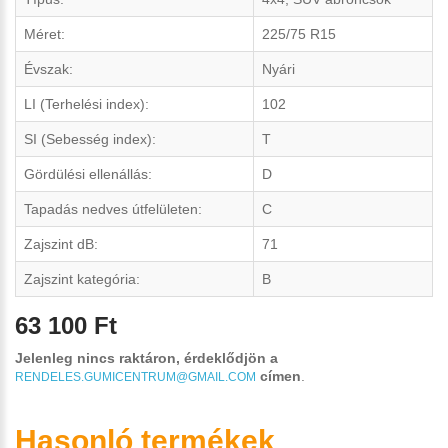
Méret:
225/75 R15
Évszak:
Nyári
LI (Terhelési index):
102
SI (Sebesség index):
T
Gördülési ellenállás:
D
Tapadás nedves útfelületen:
C
Zajszint dB:
71
Zajszint kategória:
B
63 100 Ft
Jelenleg nincs raktáron, érdeklődjön a
címen
.
RENDELES.GUMICENTRUM@GMAIL.COM
Hasonló termékek