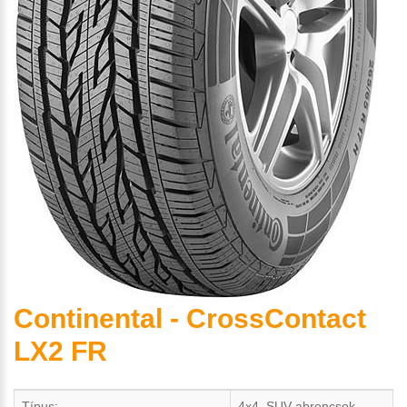
Continental - CrossContact
LX2 FR
Típus:
4x4, SUV abroncsok