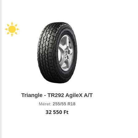
Triangle - TR292 AgileX A/T
Méret:
255/55 R18
32 550 Ft