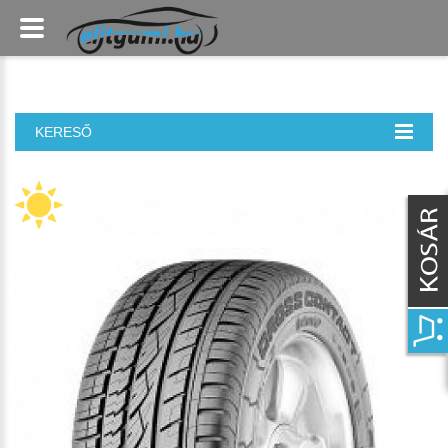
KERESŐ