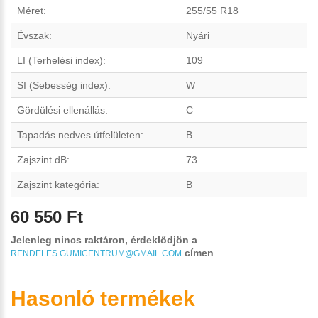
Méret:
255/55 R18
Évszak:
Nyári
LI (Terhelési index):
109
SI (Sebesség index):
W
Gördülési ellenállás:
C
Tapadás nedves útfelületen:
B
Zajszint dB:
73
Zajszint kategória:
B
60 550 Ft
Jelenleg nincs raktáron, érdeklődjön a
címen
.
RENDELES.GUMICENTRUM@GMAIL.COM
Hasonló termékek