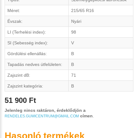
Méret:
215/65 R16
Évszak:
Nyári
LI (Terhelési index):
98
SI (Sebesség index):
V
Gördülési ellenállás:
B
Tapadás nedves útfelületen:
B
Zajszint dB:
71
Zajszint kategória:
B
51 900 Ft
Jelenleg nincs raktáron, érdeklődjön a
címen
.
RENDELES.GUMICENTRUM@GMAIL.COM
Hasonló termékek