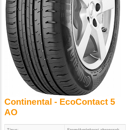
Continental - EcoContact 5
AO
Típus:
Személygépkocsi abroncsok