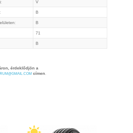
):
V
:
B
elületen:
B
71
B
áron, érdeklődjön a
címen
.
TRUM@GMAIL.COM