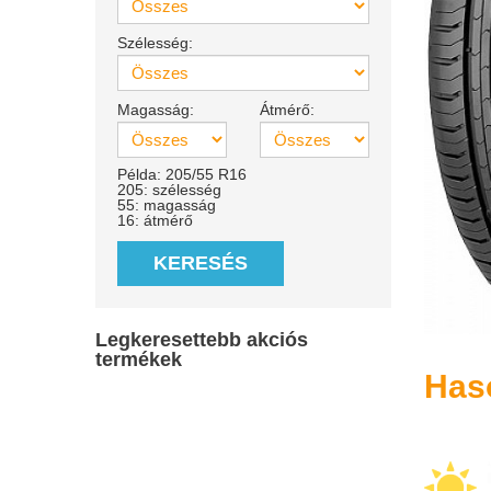
Szélesség:
Magasság:
Átmérő:
Példa: 205/55 R16
205: szélesség
55: magasság
16: átmérő
KERESÉS
Legkeresettebb akciós
termékek
Has