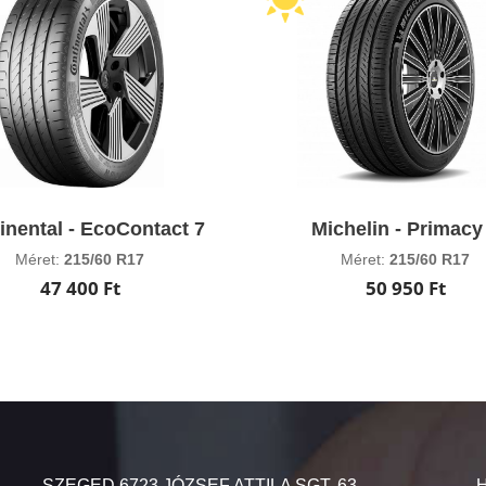
inental - EcoContact 7
Michelin - Primacy
Méret:
215/60 R17
Méret:
215/60 R17
47 400 Ft
50 950 Ft
SZEGED 6723 JÓZSEF ATTILA SGT. 63