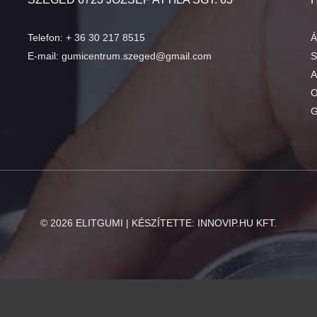
Telefon:
+ 36 30 217 8515
Á
E-mail:
gumicentrum.szeged@gmail.com
S
A
O
G
©
2026
ELITGUMI | KÉSZÍTETTE:
INNOVIP.HU KFT.