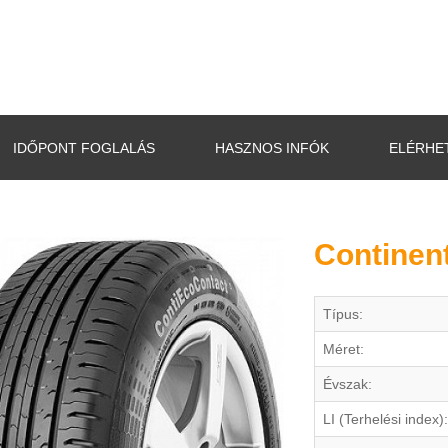
IDŐPONT FOGLALÁS
HASZNOS INFÓK
ELÉRHE
Continen
Típus:
Méret:
Évszak:
LI (Terhelési index):