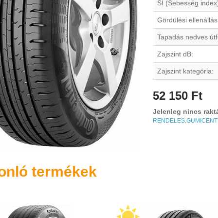
SI (Sebesség index
Gördülési ellenállás
Tapadás nedves útf
Zajszint dB:
Zajszint kategória:
52 150 Ft
Jelenleg nincs rakt
RENDELES.GUMICEN
onló termékek