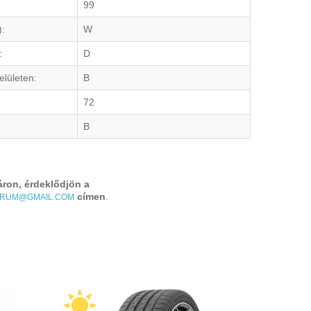
99
):
W
:
D
elületen:
B
72
B
áron, érdeklődjön a
címen
.
TRUM@GMAIL.COM