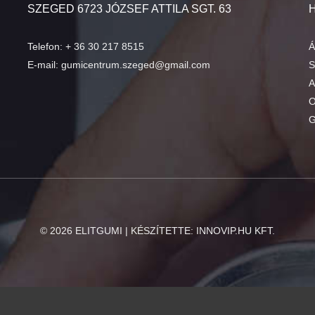
SZEGED 6723 JÓZSEF ATTILA SGT. 63
Telefon:
+ 36 30 217 8515
Á
E-mail:
gumicentrum.szeged@gmail.com
S
A
O
G
©
2026
ELITGUMI | KÉSZÍTETTE:
INNOVIP.HU KFT.