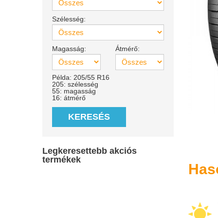
Szélesség:
Magasság:
Átmérő:
Példa: 205/55 R16
205: szélesség
55: magasság
16: átmérő
KERESÉS
Legkeresettebb akciós
termékek
Has