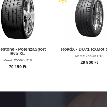
gestone - PotenzaSport
RoadX - DU71 RXMoti
Evo XL
Méret:
255/45 R18
Méret:
255/45 R18
29 900 Ft
70 150 Ft