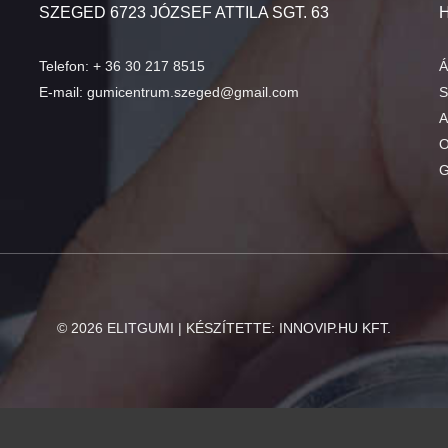
SZEGED 6723 JÓZSEF ATTILA SGT. 63
Telefon:
+ 36 30 217 8515
Á
E-mail:
gumicentrum.szeged@gmail.com
S
A
O
G
©
2026
ELITGUMI | KÉSZÍTETTE:
INNOVIP.HU KFT.