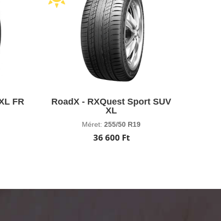
 XL FR
RoadX - RXQuest Sport SUV
XL
Méret:
255/50 R19
36 600 Ft