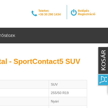
Telefon:
Belépés
Regisztráció
+36 30 290 1434
TŐSÉGEK
tal - SportContact5 SUV
SUV
255/50 R19
Nyári