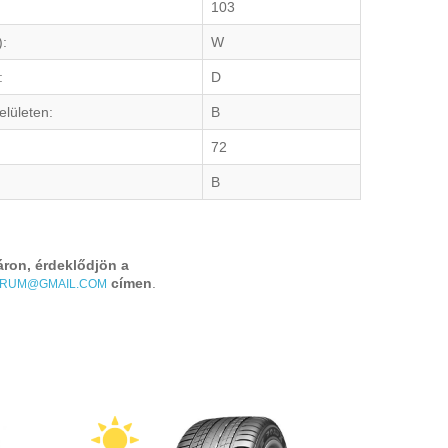
103
):
W
:
D
elületen:
B
72
B
áron, érdeklődjön a
címen
.
TRUM@GMAIL.COM