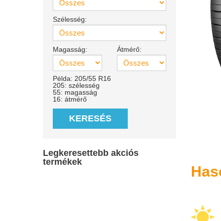
Szélesség:
Magasság:
Átmérő:
Példa: 205/55 R16
205: szélesség
55: magasság
16: átmérő
KERESÉS
Legkeresettebb akciós
termékek
Has