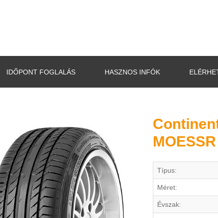
IDŐPONT FOGLALÁS
HASZNOS INFÓK
ELÉRHE
Continen
MOESSR
Típus:
Méret:
Évszak: