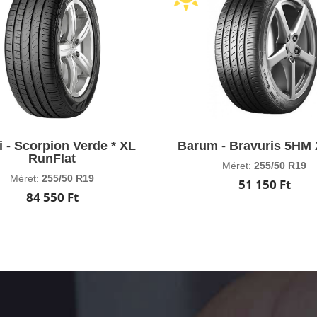
li - Scorpion Verde * XL
Barum - Bravuris 5HM
RunFlat
Méret:
255/50 R19
Méret:
255/50 R19
51 150 Ft
84 550 Ft