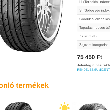
LI (Terhelési index):
SI (Sebesség index
Gördülési ellenállás
Tapadás nedves útf
Zajszint dB:
Zajszint kategória:
75 450 Ft
Jelenleg nincs rakt
RENDELES.GUMICEN
onló termékek