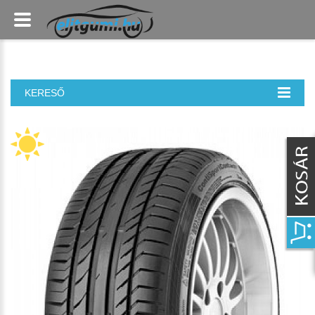
KERESŐ