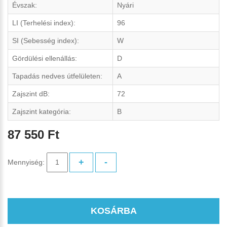
Évszak:
Nyári
LI (Terhelési index):
96
SI (Sebesség index):
W
Gördülési ellenállás:
D
Tapadás nedves útfelületen:
A
Zajszint dB:
72
Zajszint kategória:
B
87 550 Ft
+
-
Mennyiség:
KOSÁRBA