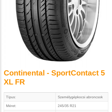
Continental - SportContact 5
XL FR
Típus:
Személygépkocsi abroncsok
Méret:
245/35 R21