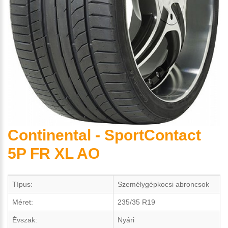
Continental - SportContact
5P FR XL AO
Típus:
Személygépkocsi abroncsok
Méret:
235/35 R19
Évszak:
Nyári