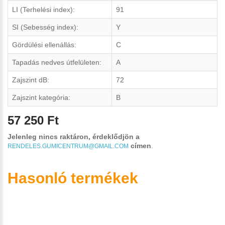
LI (Terhelési index):
91
SI (Sebesség index):
Y
Gördülési ellenállás:
C
Tapadás nedves útfelületen:
A
Zajszint dB:
72
Zajszint kategória:
B
57 250 Ft
Jelenleg nincs raktáron, érdeklődjön a
címen
.
RENDELES.GUMICENTRUM@GMAIL.COM
Hasonló termékek