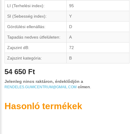
LI (Terhelési index):
95
SI (Sebesség index):
Y
Gördülési ellenállás:
D
Tapadás nedves útfelületen:
A
Zajszint dB:
72
Zajszint kategória:
B
54 650 Ft
Jelenleg nincs raktáron, érdeklődjön a
címen
.
RENDELES.GUMICENTRUM@GMAIL.COM
Hasonló termékek