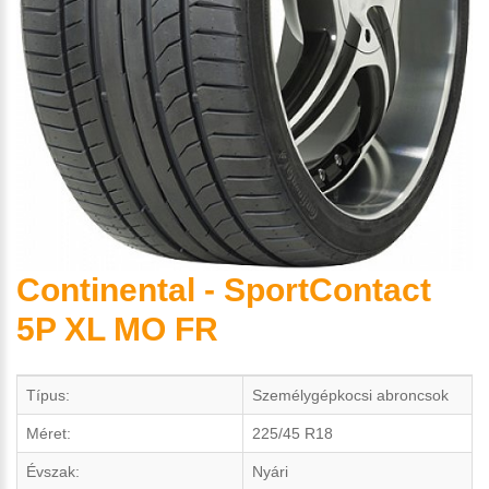
Continental - SportContact
5P XL MO FR
Típus:
Személygépkocsi abroncsok
Méret:
225/45 R18
Évszak:
Nyári