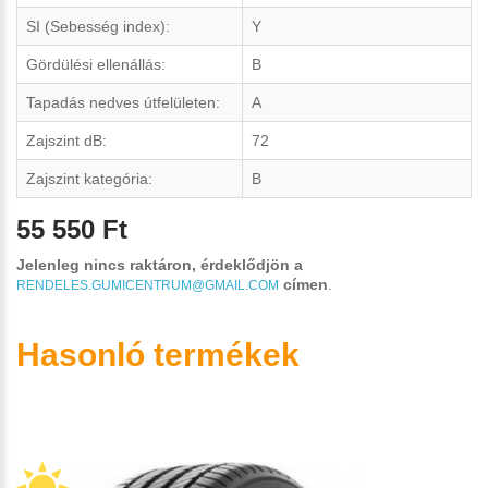
SI (Sebesség index):
Y
Gördülési ellenállás:
B
Tapadás nedves útfelületen:
A
Zajszint dB:
72
Zajszint kategória:
B
55 550 Ft
Jelenleg nincs raktáron, érdeklődjön a
címen
.
RENDELES.GUMICENTRUM@GMAIL.COM
Hasonló termékek