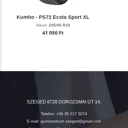
Kumho - PS72 Ecsta Sport XL
Méret:
245/45 R18
41 050 Ft
SZEGED 6728 DOROZSMAI ÚT 14.
Telefon:
+36 30 217 3074
E-mail:
gumicentrum.szeged@gmail.com