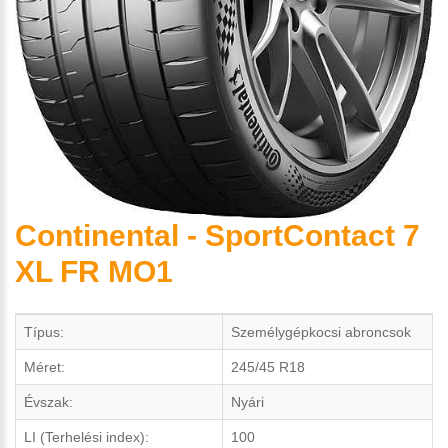
Continental - SportContact 7
XL FR MO1
Típus:
Személygépkocsi abroncsok
Méret:
245/45 R18
Évszak:
Nyári
LI (Terhelési index):
100