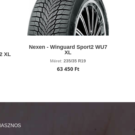
Nexen - Winguard Sport2 WU7
XL
r2 XL
Méret:
235/35 R19
63 450 Ft
HASZNOS