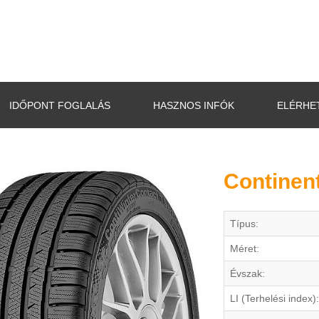
IDŐPONT FOGLALÁS
HASZNOS INFÓK
ELÉRHE
Continen
Típus:
Méret:
Évszak:
LI (Terhelési index):