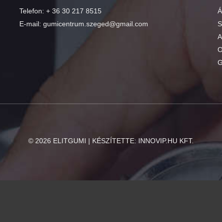
Telefon:
+ 36 30 217 8515
Á
E-mail:
gumicentrum.szeged@gmail.com
S
A
O
G
©
2026
ELITGUMI | KÉSZÍTETTE:
INNOVIP.HU KFT.