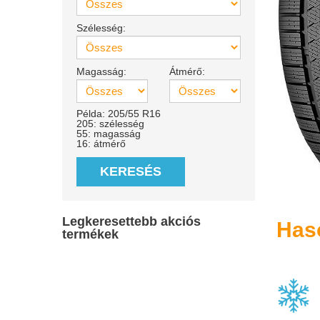
Szélesség:
Magasság:
Átmérő:
Példa: 205/55 R16
205: szélesség
55: magasság
16: átmérő
KERESÉS
Legkeresettebb akciós
Has
termékek