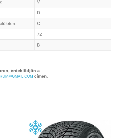
):
V
:
D
elületen:
C
72
B
áron, érdeklődjön a
címen
.
TRUM@GMAIL.COM