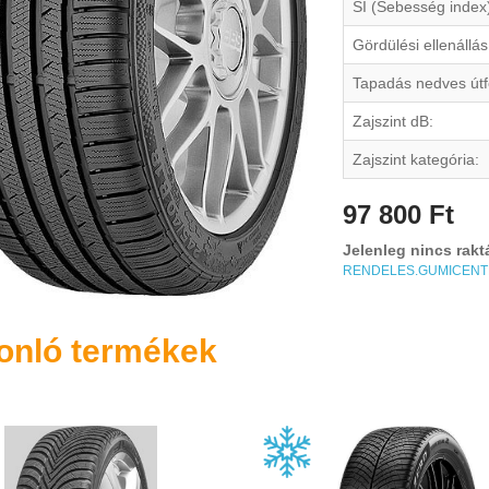
SI (Sebesség index
Gördülési ellenállás
Tapadás nedves útf
Zajszint dB:
Zajszint kategória:
97 800 Ft
Jelenleg nincs rakt
RENDELES.GUMICEN
onló termékek