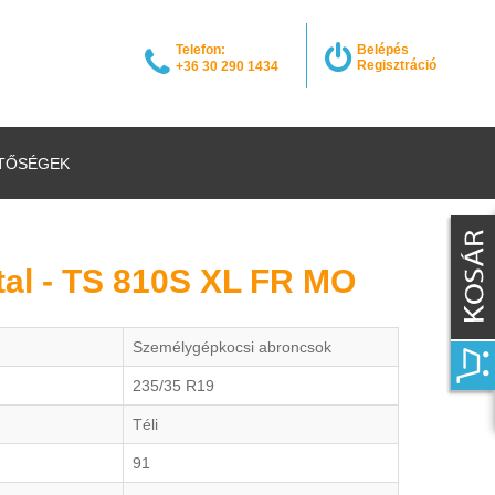
Telefon:
Belépés
Regisztráció
+36 30 290 1434
TŐSÉGEK
tal - TS 810S XL FR MO
Személygépkocsi abroncsok
235/35 R19
Téli
91