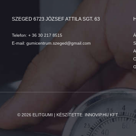
SZEGED 6723 JÓZSEF ATTILA SGT. 63
Telefon:
+ 36 30 217 8515
Á
E-mail:
gumicentrum.szeged@gmail.com
S
A
O
G
©
2026
ELITGUMI | KÉSZÍTETTE:
INNOVIP.HU KFT.