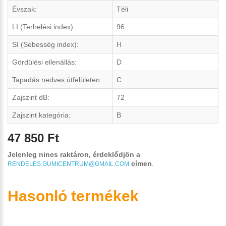
Évszak:
Téli
LI (Terhelési index):
96
SI (Sebesség index):
H
Gördülési ellenállás:
D
Tapadás nedves útfelületen:
C
Zajszint dB:
72
Zajszint kategória:
B
47 850 Ft
Jelenleg nincs raktáron, érdeklődjön a
címen
.
RENDELES.GUMICENTRUM@GMAIL.COM
Hasonló termékek