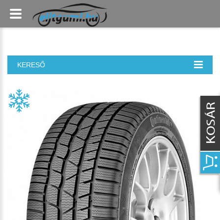
KERESŐ