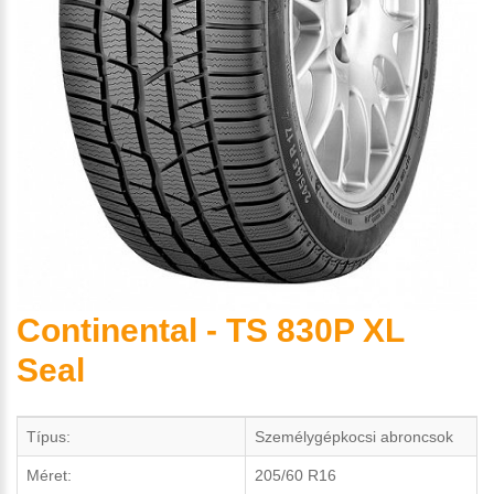
Continental - TS 830P XL
Seal
Típus:
Személygépkocsi abroncsok
Méret:
205/60 R16