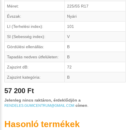
Méret:
225/55 R17
Évszak:
Nyári
LI (Terhelési index):
101
SI (Sebesség index):
V
Gördülési ellenállás:
B
Tapadás nedves útfelületen:
B
Zajszint dB:
72
Zajszint kategória:
B
57 200 Ft
Jelenleg nincs raktáron, érdeklődjön a
címen
.
RENDELES.GUMICENTRUM@GMAIL.COM
Hasonló termékek