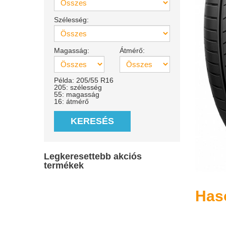
Szélesség:
Magasság:
Átmérő:
Példa: 205/55 R16
205: szélesség
55: magasság
16: átmérő
KERESÉS
Legkeresettebb akciós
termékek
Has