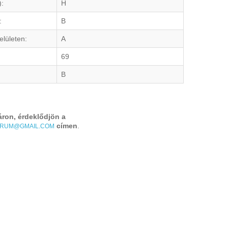
):
H
:
B
elületen:
A
69
B
áron, érdeklődjön a
címen
.
TRUM@GMAIL.COM