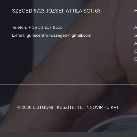
SZEGED 6723 JÓZSEF ATTILA SGT. 63
Telefon:
+ 36 30 217 8515
Á
E-mail:
gumicentrum.szeged@gmail.com
S
A
O
G
©
2026
ELITGUMI | KÉSZÍTETTE:
INNOVIP.HU KFT.