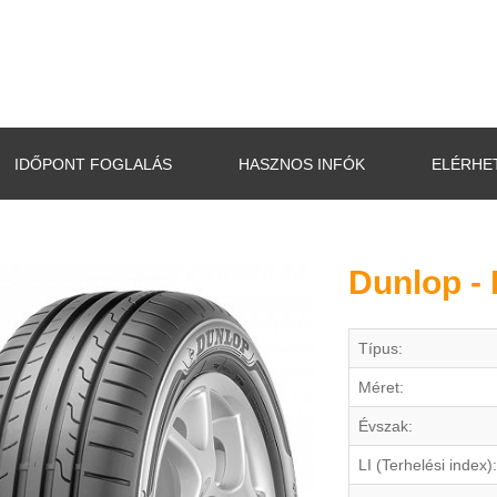
IDŐPONT FOGLALÁS
HASZNOS INFÓK
ELÉRHE
Dunlop -
Típus:
Méret:
Évszak:
LI (Terhelési index):