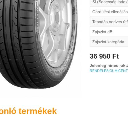
SI (Sebesség index
Gördülési ellenállás
Tapadás nedves útf
Zajszint dB:
Zajszint kategória:
36 950 Ft
Jelenleg nincs rakt
RENDELES.GUMICEN
onló termékek