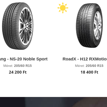
ng - NS-20 Noble Sport
RoadX - H12 RXMotio
Méret:
205/60 R15
Méret:
205/60 R15
24 200 Ft
18 400 Ft