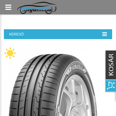
KERESŐ