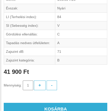
Évszak:
Nyári
LI (Terhelési index):
84
SI (Sebesség index):
V
Gördülési ellenállás:
C
Tapadás nedves útfelületen:
A
Zajszint dB:
71
Zajszint kategória:
B
41 900 Ft
+
-
Mennyiség:
KOSÁRBA