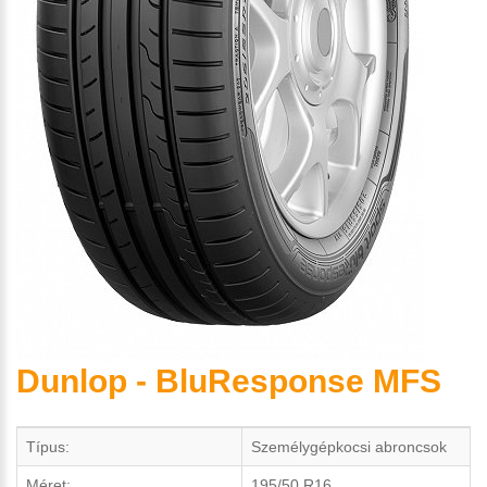
Dunlop - BluResponse MFS
Típus:
Személygépkocsi abroncsok
Méret:
195/50 R16