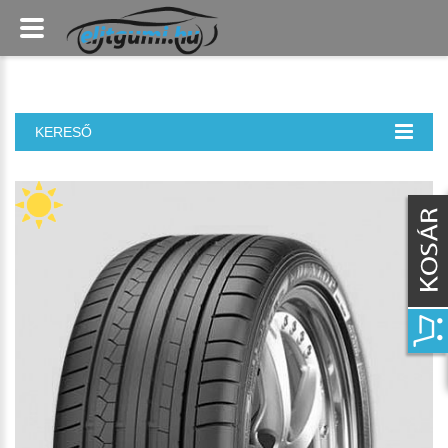
KERESŐ