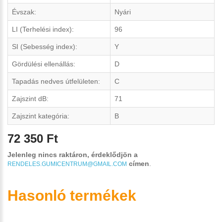
Évszak:
Nyári
LI (Terhelési index):
96
SI (Sebesség index):
Y
Gördülési ellenállás:
D
Tapadás nedves útfelületen:
C
Zajszint dB:
71
Zajszint kategória:
B
72 350 Ft
Jelenleg nincs raktáron, érdeklődjön a
címen
.
RENDELES.GUMICENTRUM@GMAIL.COM
Hasonló termékek