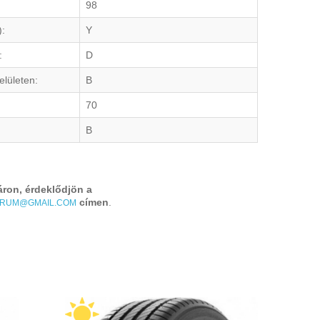
98
):
Y
:
D
elületen:
B
70
B
áron, érdeklődjön a
címen
.
TRUM@GMAIL.COM