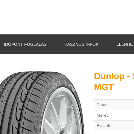
IDŐPONT FOGLALÁS
HASZNOS INFÓK
ELÉRHE
Dunlop -
MGT
Típus:
Méret:
Évszak: