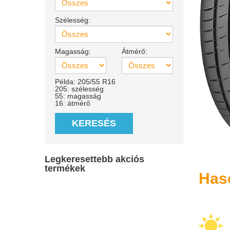
Szélesség:
Magasság:
Átmérő:
Példa: 205/55 R16
205: szélesség
55: magasság
16: átmérő
KERESÉS
Legkeresettebb akciós
termékek
Has