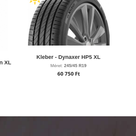
Kleber - Dynaxer HP5 XL
n XL
Méret:
245/45 R19
60 750 Ft