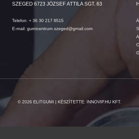
SZEGED 6723 JÓZSEF ATTILA SGT. 63
Telefon:
+ 36 30 217 8515
Á
E-mail:
gumicentrum.szeged@gmail.com
S
A
O
G
©
2026
ELITGUMI | KÉSZÍTETTE:
INNOVIP.HU KFT.