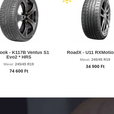
ook - K117B Ventus S1
RoadX - U11 RXMotio
Evo2 * HRS
Méret:
245/45 R19
Méret:
245/45 R19
34 900 Ft
74 600 Ft