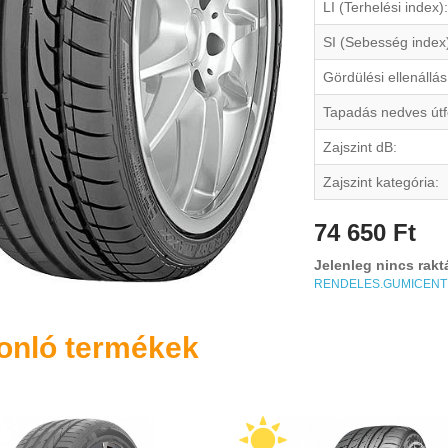
LI (Terhelési index):
SI (Sebesség index
Gördülési ellenállás
Tapadás nedves útf
Zajszint dB:
Zajszint kategória:
74 650 Ft
Jelenleg nincs rakt
RENDELES.GUMICEN
onló termékek