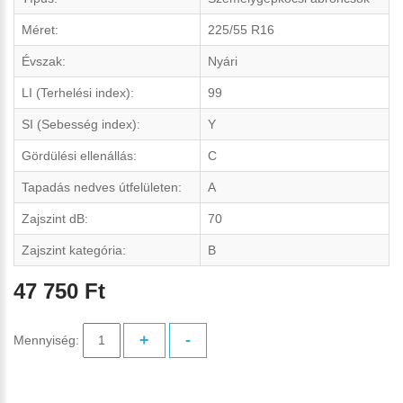
Méret:
225/55 R16
Évszak:
Nyári
LI (Terhelési index):
99
SI (Sebesség index):
Y
Gördülési ellenállás:
C
Tapadás nedves útfelületen:
A
Zajszint dB:
70
Zajszint kategória:
B
47 750 Ft
+
-
Mennyiség: