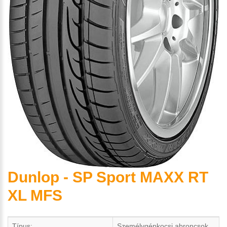
Dunlop - SP Sport MAXX RT
XL MFS
Típus:
Személygépkocsi abroncsok