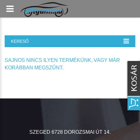
KERESŐ
SAJNOS NINCS ILYEN TERMÉKÜNK, VAGY MÁR
KORÁBBAN MEGSZŰNT.
SZEGED 6728 DOROZSMAI ÚT 14.