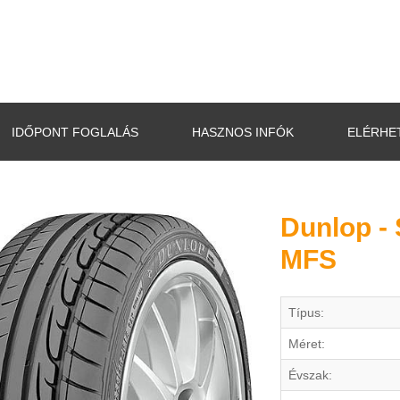
IDŐPONT FOGLALÁS
HASZNOS INFÓK
ELÉRHE
Dunlop -
MFS
Típus:
Méret:
Évszak: