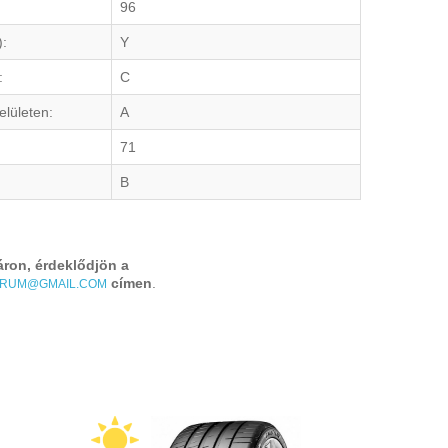
96
):
Y
:
C
elületen:
A
71
B
áron, érdeklődjön a
címen
.
TRUM@GMAIL.COM