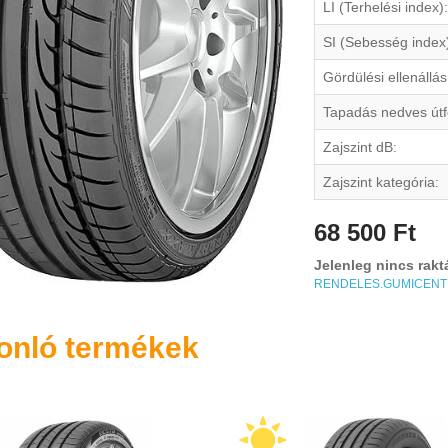
LI (Terhelési index):
SI (Sebesség index
Gördülési ellenállás
Tapadás nedves útf
Zajszint dB:
Zajszint kategória:
68 500 Ft
Jelenleg nincs rakt
RENDELES.GUMICEN
onló termékek