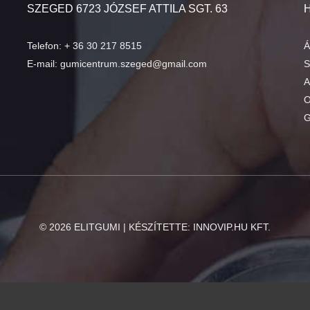
SZEGED 6723 JÓZSEF ATTILA SGT. 63
Telefon:
+ 36 30 217 8515
Á
E-mail:
gumicentrum.szeged@gmail.com
S
A
O
G
©
2026
ELITGUMI | KÉSZÍTETTE:
INNOVIP.HU KFT.