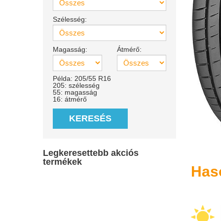
Szélesség:
Magasság:
Átmérő:
Példa: 205/55 R16
205: szélesség
55: magasság
16: átmérő
KERESÉS
Legkeresettebb akciós
termékek
Has