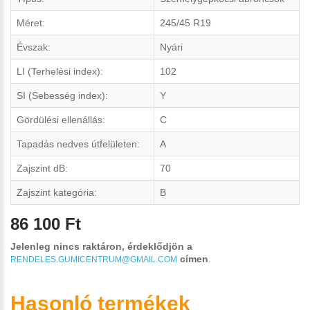
Méret:
245/45 R19
Évszak:
Nyári
LI (Terhelési index):
102
SI (Sebesség index):
Y
Gördülési ellenállás:
C
Tapadás nedves útfelületen:
A
Zajszint dB:
70
Zajszint kategória:
B
86 100 Ft
Jelenleg nincs raktáron, érdeklődjön a
címen
.
RENDELES.GUMICENTRUM@GMAIL.COM
Hasonló termékek