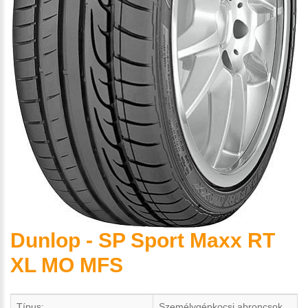
Dunlop - SP Sport Maxx RT
XL MO MFS
Típus:
Személygépkocsi abroncsok