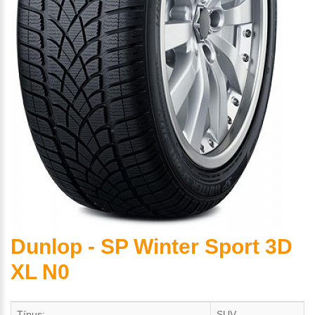
Dunlop - SP Winter Sport 3D
XL N0
Típus:
SUV