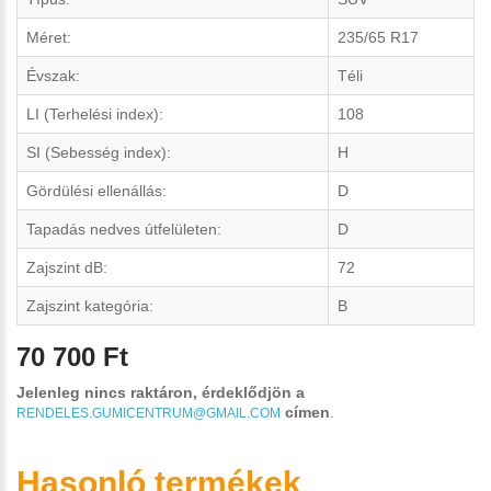
Méret:
235/65 R17
Évszak:
Téli
LI (Terhelési index):
108
SI (Sebesség index):
H
Gördülési ellenállás:
D
Tapadás nedves útfelületen:
D
Zajszint dB:
72
Zajszint kategória:
B
70 700 Ft
Jelenleg nincs raktáron, érdeklődjön a
címen
.
RENDELES.GUMICENTRUM@GMAIL.COM
Hasonló termékek