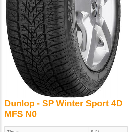
Dunlop - SP Winter Sport 4D
MFS N0
Típus:
SUV