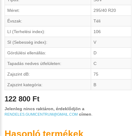
Méret:
295/40 R20
Évszak:
Téli
LI (Terhelési index):
106
SI (Sebesség index):
V
Gördülési ellenállás:
D
Tapadás nedves útfelületen:
C
Zajszint dB:
75
Zajszint kategória:
B
122 800 Ft
Jelenleg nincs raktáron, érdeklődjön a
címen
.
RENDELES.GUMICENTRUM@GMAIL.COM
Hasonló termékek