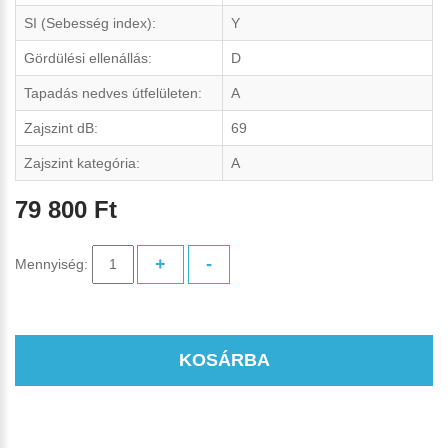
SI (Sebesség index):
Y
Gördülési ellenállás:
D
Tapadás nedves útfelületen:
A
Zajszint dB:
69
Zajszint kategória:
A
79 800 Ft
+
-
Mennyiség:
KOSÁRBA