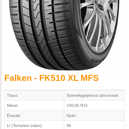
Falken - FK510 XL MFS
Típus:
Személygépkocsi abroncsok
Méret:
245/35 R21
Évszak:
Nyári
LI (Terhelési index):
96