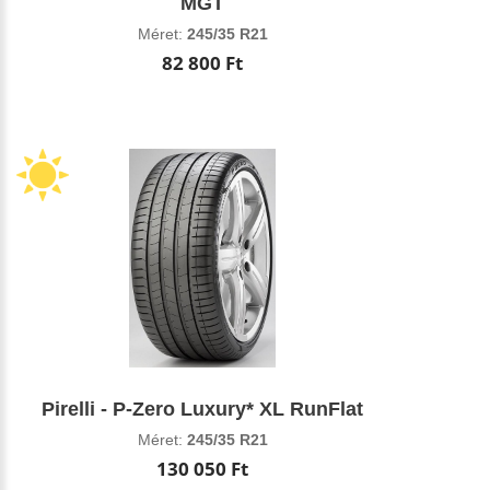
MGT
Méret:
245/35 R21
82 800 Ft
Pirelli - P-Zero Luxury* XL RunFlat
Méret:
245/35 R21
130 050 Ft