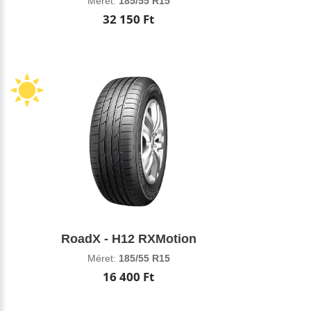
Méret:
185/55 R15
32 150 Ft
RoadX - H12 RXMotion
Méret:
185/55 R15
16 400 Ft