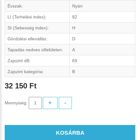
Évszak:
Nyári
LI (Terhelési index):
82
SI (Sebesség index):
H
Gördülési ellenállás:
D
Tapadás nedves útfelületen:
A
Zajszint dB:
69
Zajszint kategória:
B
32 150 Ft
+
-
Mennyiség:
KOSÁRBA