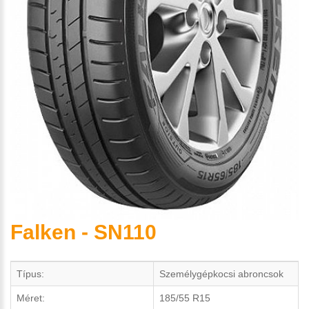
Falken - SN110
Típus:
Személygépkocsi abroncsok
Méret:
185/55 R15