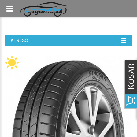
KERESŐ