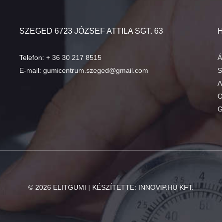
SZEGED 6723 JÓZSEF ATTILA SGT. 63
Telefon:
+ 36 30 217 8515
Á
E-mail:
gumicentrum.szeged@gmail.com
S
A
O
G
©
2026
ELITGUMI | KÉSZÍTETTE:
INNOVIP.HU KFT.