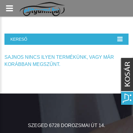
KERESŐ
SAJNOS NINCS ILYEN TERMÉKÜNK, VAGY MÁR
KORÁBBAN MEGSZŰNT.
SZEGED 6728 DOROZSMAI ÚT 14.