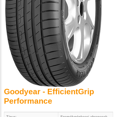
Goodyear - EfficientGrip
Performance
Típus:
Személygépkocsi abroncsok