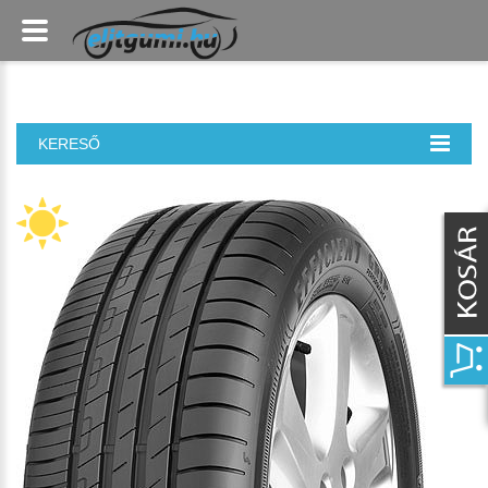
KERESŐ