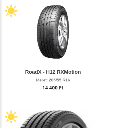
RoadX - H12 RXMotion
Méret:
205/55 R16
14 400 Ft