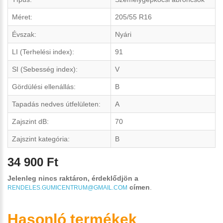
Méret:
205/55 R16
Évszak:
Nyári
LI (Terhelési index):
91
SI (Sebesség index):
V
Gördülési ellenállás:
B
Tapadás nedves útfelületen:
A
Zajszint dB:
70
Zajszint kategória:
B
34 900 Ft
Jelenleg nincs raktáron, érdeklődjön a
címen
.
RENDELES.GUMICENTRUM@GMAIL.COM
Hasonló termékek