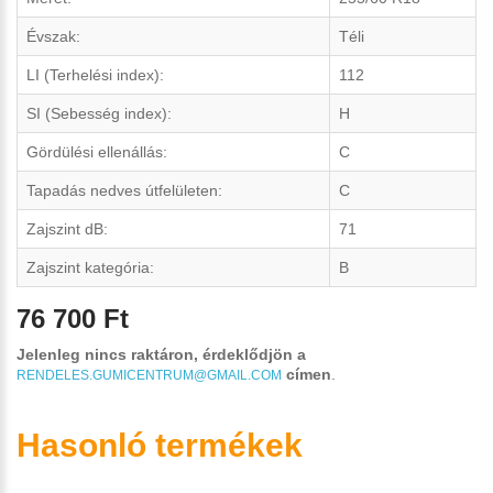
Évszak:
Téli
LI (Terhelési index):
112
SI (Sebesség index):
H
Gördülési ellenállás:
C
Tapadás nedves útfelületen:
C
Zajszint dB:
71
Zajszint kategória:
B
76 700 Ft
Jelenleg nincs raktáron, érdeklődjön a
címen
.
RENDELES.GUMICENTRUM@GMAIL.COM
Hasonló termékek