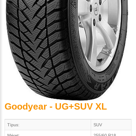
Goodyear - UG+SUV XL
Típus:
SUV
Méret:
255/60 R18