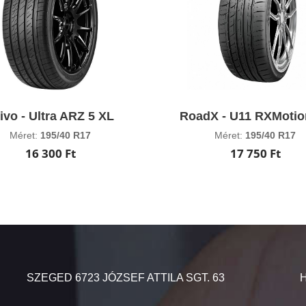
ivo - Ultra ARZ 5 XL
RoadX - U11 RXMotio
Méret:
195/40 R17
Méret:
195/40 R17
16 300 Ft
17 750 Ft
SZEGED 6723 JÓZSEF ATTILA SGT. 63