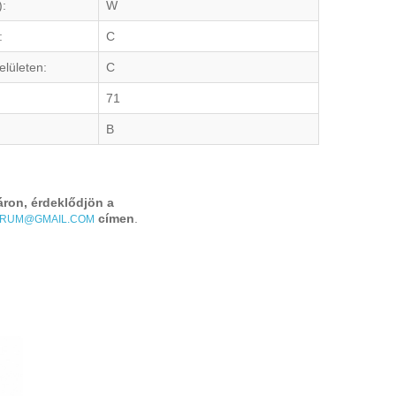
):
W
:
C
elületen:
C
71
B
áron, érdeklődjön a
címen
.
TRUM@GMAIL.COM