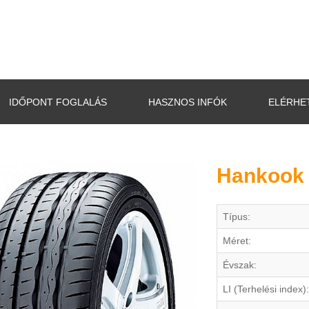
IDŐPONT FOGLALÁS
HASZNOS INFÓK
ELÉRHE
Hankook 
Típus:
Méret:
Évszak:
LI (Terhelési index):