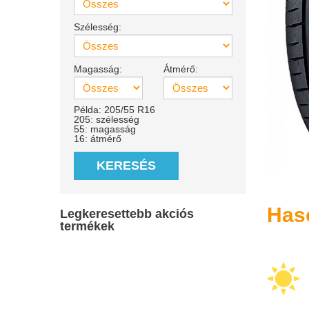
Szélesség:
Magasság:
Átmérő:
Példa: 205/55 R16
205: szélesség
55: magasság
16: átmérő
KERESÉS
Has
Legkeresettebb akciós
termékek