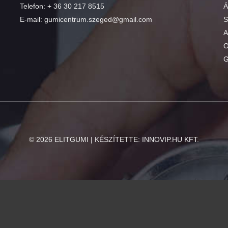
Telefon:
+ 36 30 217 8515
Á
E-mail:
gumicentrum.szeged@gmail.com
S
A
O
G
©
2026
ELITGUMI | KÉSZÍTETTE:
INNOVIP.HU KFT.