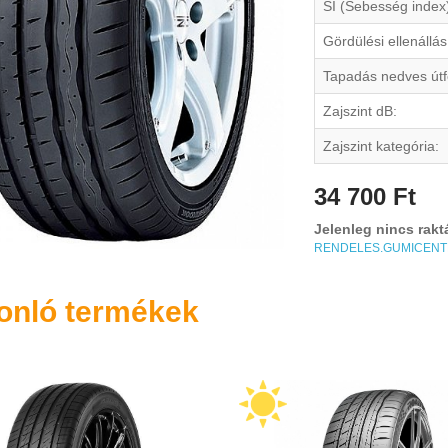
SI (Sebesség index
Gördülési ellenállás
Tapadás nedves útf
Zajszint dB:
Zajszint kategória:
34 700 Ft
Jelenleg nincs rakt
RENDELES.GUMICEN
onló termékek