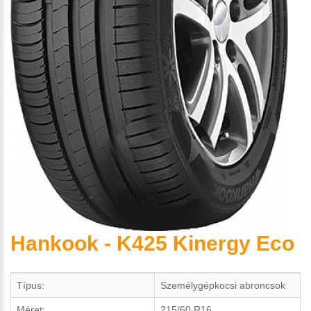
Hankook - K425 Kinergy Eco
Típus:
Személygépkocsi abroncsok
Méret:
215/60 R16