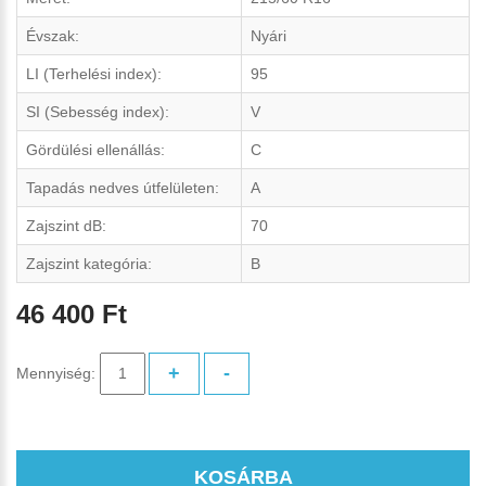
Évszak:
Nyári
LI (Terhelési index):
95
SI (Sebesség index):
V
Gördülési ellenállás:
C
Tapadás nedves útfelületen:
A
Zajszint dB:
70
Zajszint kategória:
B
46 400 Ft
+
-
Mennyiség:
KOSÁRBA