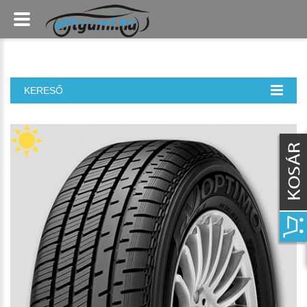
KERESŐ