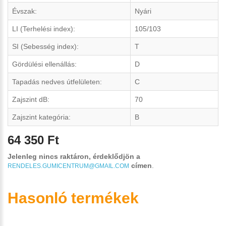
Évszak:
Nyári
LI (Terhelési index):
105/103
SI (Sebesség index):
T
Gördülési ellenállás:
D
Tapadás nedves útfelületen:
C
Zajszint dB:
70
Zajszint kategória:
B
64 350 Ft
Jelenleg nincs raktáron, érdeklődjön a
címen
.
RENDELES.GUMICENTRUM@GMAIL.COM
Hasonló termékek