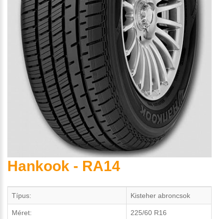
Hankook - RA14
Típus:
Kisteher abroncsok
Méret:
225/60 R16