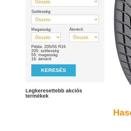
Szélesség:
Magasság:
Átmérő:
Példa: 205/55 R16
205: szélesség
55: magasság
16: átmérő
KERESÉS
Legkeresettebb akciós
termékek
Has