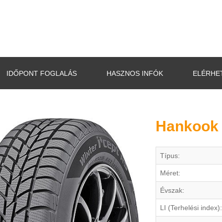
IDŐPONT FOGLALÁS
HASZNOS INFÓK
ELÉRHE
Hankook 
Típus:
Méret:
Évszak:
LI (Terhelési index):