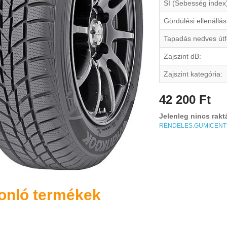
SI (Sebesség index
Gördülési ellenállás
Tapadás nedves útf
Zajszint dB:
Zajszint kategória:
42 200 Ft
Jelenleg nincs rakt
RENDELES.GUMICEN
onló termékek