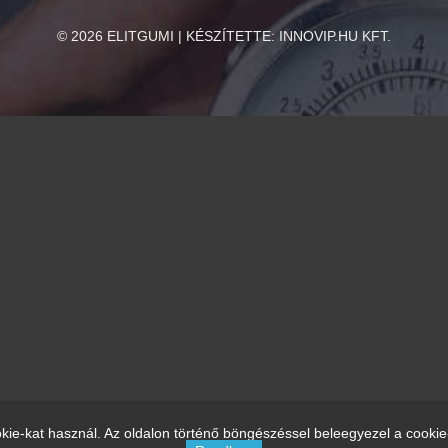
©
2026
ELITGUMI | KÉSZÍTETTE:
INNOVIP.HU KFT.
kie-kat használ. Az oldalon történő böngészéssel beleegyezel a cookie