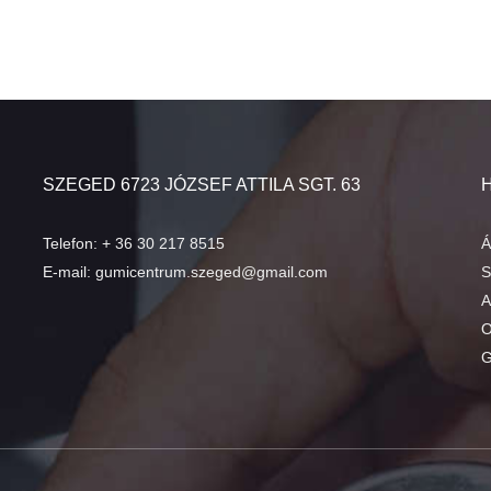
SZEGED 6723 JÓZSEF ATTILA SGT. 63
Telefon:
+ 36 30 217 8515
Á
E-mail:
gumicentrum.szeged@gmail.com
S
A
O
G