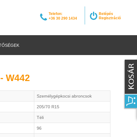
Telefon:
Belépés
Regisztráció
+36 30 290 1434
TŐSÉGEK
- W442
Személygépkocsi abroncsok
205/70 R15
Téli
96