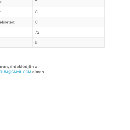
):
T
:
C
elületen:
C
72
B
áron, érdeklődjön a
címen
.
TRUM@GMAIL.COM