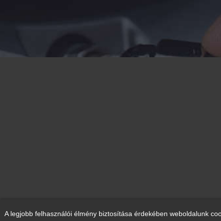
A legjobb felhasználói élmény biztosítása érdekében weboldalunk coo